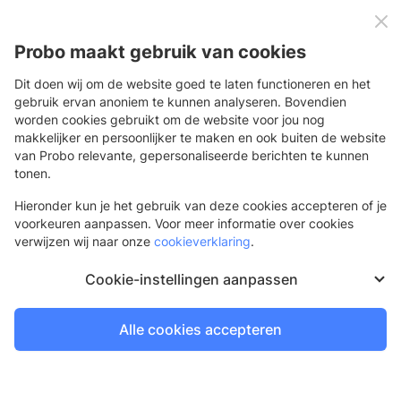
0
Menu
Probo maakt gebruik van cookies
Dit doen wij om de website goed te laten functioneren en het
gebruik ervan anoniem te kunnen analyseren. Bovendien
Buitenreclame
Voertuigreclame
worden cookies gebruikt om de website voor jou nog
makkelijker en persoonlijker te maken en ook buiten de website
Voertuigreclame
van Probo relevante, gepersonaliseerde berichten te kunnen
Bekijk ons brede assortiment voertuigreclame en bestel
tonen.
eenvoudig online. Profiteer van een hoge kwaliteit print van
Hieronder kun je het gebruik van deze cookies accepteren of je
onze high tech machines van Durst, een scherpe prijs en de
voorkeuren aanpassen. Voor meer informatie over cookies
snelste levering. Exclusief te bestellen voor jou als
verwijzen wij naar onze
cookieverklaring
.
printprofessional!
Cookie-instellingen aanpassen
Carwrap
Inföhnbare wrapfolies voor voertuigen
Alle cookies accepteren
4 werkdagen
Bestel voor 21.30 uur