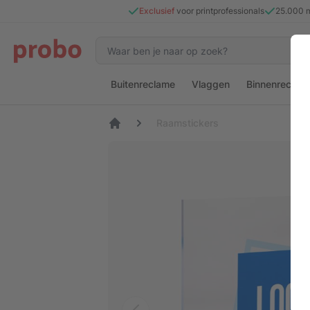
Exclusief
voor printprofessionals
25.000 
Buitenreclame
Vlaggen
Binnenreclam
Raamstickers