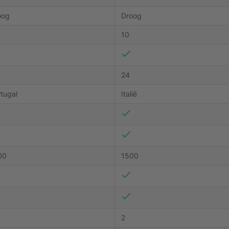
oog
Droog
10
24
tugal
Italië
00
1500
2