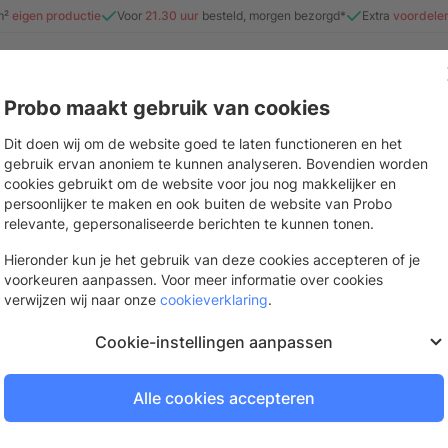
m²
eigen productie
Voor
21.30 uur
besteld, morgen bezorgd*
Extra
voordele
Probo maakt gebruik van cookies
e
Beurs & evenement
Interieur
Stickers & drukwerk
Mate
Dit doen wij om de website goed te laten functioneren en het
gebruik ervan anoniem te kunnen analyseren. Bovendien worden
cookies gebruikt om de website voor jou nog makkelijker en
persoonlijker te maken en ook buiten de website van Probo
Raamstickers
relevante, gepersonaliseerde berichten te kunnen tonen.
Bekijk inspiratiebord
Raamfolie met verschillende effecten
Hieronder kun je het gebruik van deze cookies accepteren of je
voorkeuren aanpassen. Voor meer informatie over cookies
De volgende dag bezorgd
verwijzen wij naar onze
cookieverklaring
.
Bestel op werkdagen voor
21.
Cookie-instellingen aanpassen
Alle cookies accepteren
Log in of vraag een gra
Om te bestellen en je prijzen te be