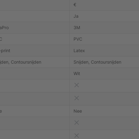
€
Ja
aPro
3M
C
PVC
print
Latex
jden, Contoursnijden
Snijden, Contoursnijden
Wit
e
Nee