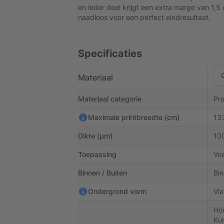
en ieder deel krijgt een extra marge van 1,5 c
naadloos voor een perfect eindresultaat.
Specificaties
Materiaal
Materiaal categorie
Pr
Maximale printbreedte (cm)
13
Dikte (µm)
10
Toepassing
Voe
Binnen / Buiten
Bin
Ondergrond vorm
Vla
Hou
Kun