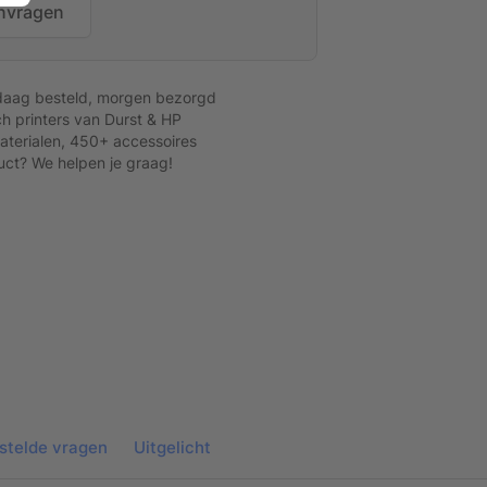
nvragen
daag besteld, morgen bezorgd
h printers van Durst & HP
terialen, 450+ accessoires
uct? We helpen je graag!
raamsticker
stelde vragen
Uitgelicht