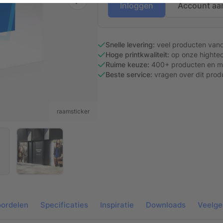
Inloggen
Account aa
Snelle levering:
veel producten van
Hoge printkwaliteit:
op onze hightec
Ruime keuze:
400+ producten en ma
Beste service:
vragen over dit prod
raamsticker
ordelen
Specificaties
Inspiratie
Downloads
Veelge