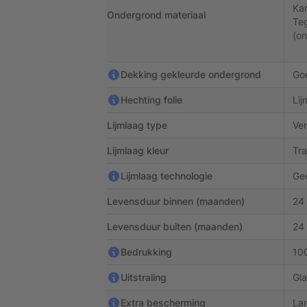
Kar
Ondergrond materiaal
Teg
(o
Dekking gekleurde ondergrond
Go
Hechting folie
Lij
Lijmlaag type
Ver
Lijmlaag kleur
Tr
Lijmlaag technologie
Ge
Levensduur binnen (maanden)
24
Levensduur buiten (maanden)
24
Bedrukking
100
Uitstraling
Gla
Extra bescherming
La