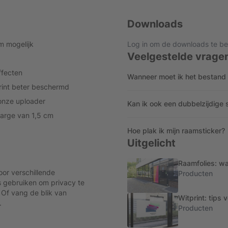
Downloads
m mogelijk
Log in om de downloads te be
Veelgestelde vrage
ffecten
Wanneer moet ik het bestand
print beter beschermd
 onze uploader
Kan ik ook een dubbelzijdige 
marge van 1,5 cm
Hoe plak ik mijn raamsticker?
Uitgelicht
Raamfolies: wa
or verschillende
Producten
s gebruiken om privacy te
 Of vang de blik van
Witprint: tips 
.
Producten