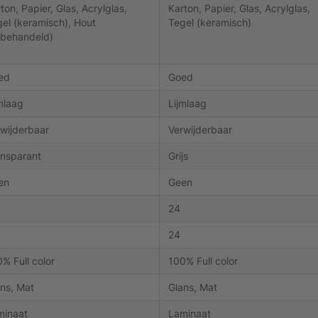
ton, Papier, Glas, Acrylglas,
Karton, Papier, Glas, Acrylglas,
el (keramisch), Hout
Tegel (keramisch)
nbehandeld)
ed
Goed
mlaag
Lijmlaag
wijderbaar
Verwijderbaar
ansparant
Grijs
en
Geen
24
24
% Full color
100% Full color
ns, Mat
Glans, Mat
minaat
Laminaat