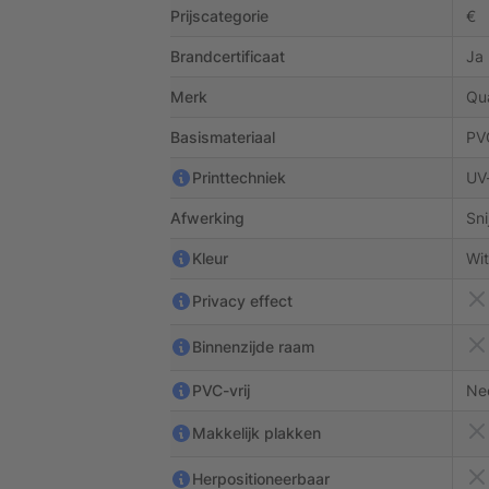
Prijscategorie
€
Brandcertificaat
Ja
Merk
Qu
Basismateriaal
PV
Printtechniek
UV-
Afwerking
Sni
Kleur
Wit
Privacy effect
Binnenzijde raam
PVC-vrij
Ne
Makkelijk plakken
Herpositioneerbaar