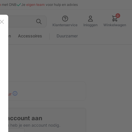
n
met ONB
Je
eigen team
voor hulp en advies
0
Sluiten
Klantenservice
Inloggen
Winkelwagen
rialen
Accessoires
Duurzamer
30 uur
tis account aan
kijken heb je een account nodig.