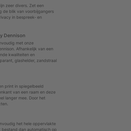
jn zeer divers. Zet een
ng de blik van voorbijgangers
rivacy in bespreek- en
ry Dennison
envoudig met onze
ennison. Afhankelijk van een
ende kwaliteiten en
sparant, glashelder, zandstraal
n print in spiegelbeeld
nenkant van een raam en deze
eel langer mee. Door het
cten.
envoudig het hele oppervlakte
het bestand dan automatisch op