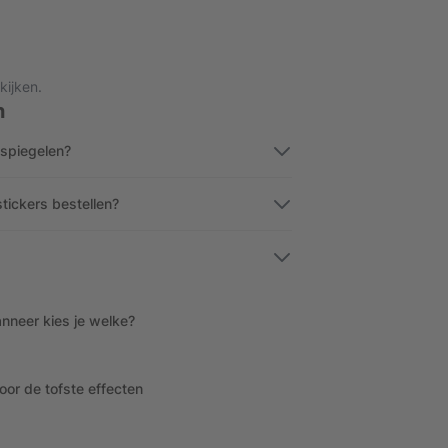
kijken.
n
 spiegelen?
stickers bestellen?
nneer kies je welke?
voor de tofste effecten