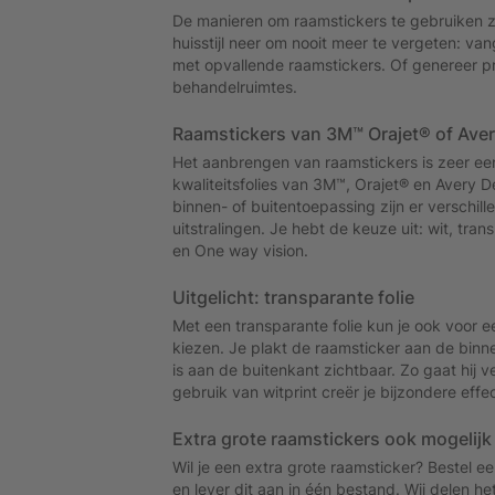
De manieren om raamstickers te gebruiken zi
huisstijl neer om nooit meer te vergeten: va
met opvallende raamstickers. Of genereer p
behandelruimtes.
Raamstickers van 3M™ Orajet® of Ave
Het aanbrengen van raamstickers is zeer e
kwaliteitsfolies van 3M™, Orajet® en Avery D
binnen- of buitentoepassing zijn er verschill
uitstralingen. Je hebt de keuze uit: wit, tran
en One way vision.
Uitgelicht: transparante folie
Met een transparante folie kun je ook voor ee
kiezen. Je plakt de raamsticker aan de bin
is aan de buitenkant zichtbaar. Zo gaat hij v
gebruik van witprint creër je bijzondere effe
Extra grote raamstickers ook mogelijk
Wil je een extra grote raamsticker? Bestel e
en lever dit aan in één bestand. Wij delen 