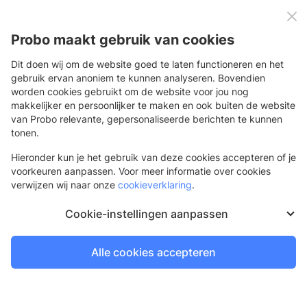
0
Menu
Probo maakt gebruik van cookies
Dit doen wij om de website goed te laten functioneren en het
gebruik ervan anoniem te kunnen analyseren. Bovendien
worden cookies gebruikt om de website voor jou nog
Terug
makkelijker en persoonlijker te maken en ook buiten de website
van Probo relevante, gepersonaliseerde berichten te kunnen
Transparante stickers
tonen.
Voor een heldere boodschap op ramen, displays en meer
Hieronder kun je het gebruik van deze cookies accepteren of je
voorkeuren aanpassen. Voor meer informatie over cookies
verwijzen wij naar onze
cookieverklaring
.
Cookie-instellingen aanpassen
Alle cookies accepteren