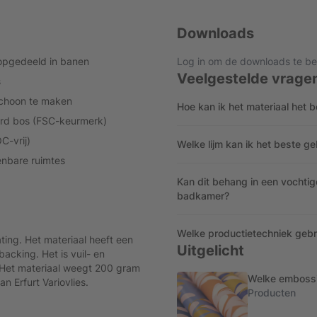
Downloads
opgedeeld in banen
Log in om de downloads te be
Veelgestelde vrage
s
 schoon te maken
Hoe kan ik het materiaal het
erd bos (FSC-keurmerk)
C-vrij)
Welke lijm kan ik het beste g
enbare ruimtes
Kan dit behang in een vochti
badkamer?
Welke productietechniek gebrui
ting. Het materiaal heeft een
Uitgelicht
acking. Het is vuil- en
Het materiaal weegt 200 gram
Welke embossin
n Erfurt Variovlies.
Producten