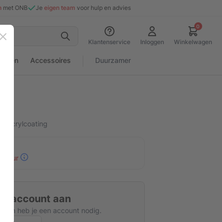
n
met ONB
Je
eigen team
voor hulp en advies
0
Sluiten
Klantenservice
Inloggen
Winkelwagen
rialen
Accessoires
Duurzamer
en acrylcoating
30 uur
tis account aan
kijken heb je een account nodig.