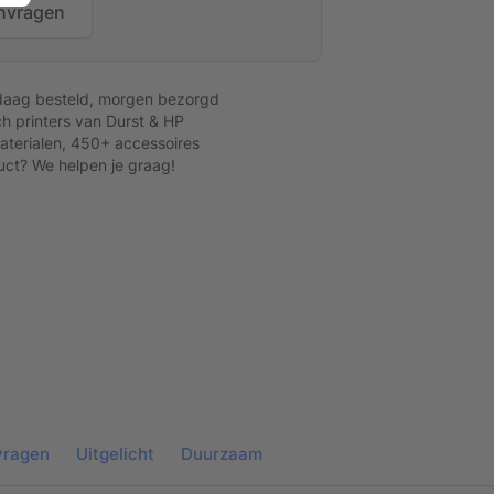
nvragen
daag besteld, morgen bezorgd
h printers van Durst & HP
terialen, 450+ accessoires
uct? We helpen je graag!
ProVlies mat
vragen
Uitgelicht
Duurzaam