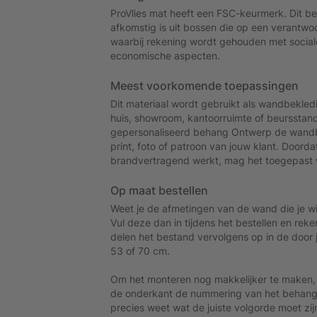
ProVlies mat heeft een FSC-keurmerk. Dit b
afkomstig is uit bossen die op een verantw
waarbij rekening wordt gehouden met social
economische aspecten.
Meest voorkomende toepassingen
Dit materiaal wordt gebruikt als wandbekled
huis, showroom, kantoorruimte of beursstan
gepersonaliseerd behang Ontwerp de wandb
print, foto of patroon van jouw klant. Doorda
brandvertragend werkt, mag het toegepast 
Op maat bestellen
Weet je de afmetingen van de wand die je wi
Vul deze dan in tijdens het bestellen en reke
delen het bestand vervolgens op in de doo
53 of 70 cm.
Om het monteren nog makkelijker te maken
de onderkant de nummering van het behang to
precies weet wat de juiste volgorde moet zij