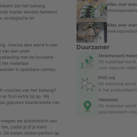
Alles over wan
etekent dat het behang
Verkooponders
oorde manier worden beheerd,
e, ecologische en
Alles over wan
Verkooponders
ing. Voorzie elke wand in een
Duurzamer
d van een uniek
Verantwoord mater
ekleding met de favoriete
Dit materiaal wor
t het materiaal
voor mens en milie
worden in openbare ruimtes.
PVC-vrij
Dit materiaal word
in het productiepro
lt voorzien van het behang?
n er 5cm extra bij op. Wij
Herkomst
r jou gekozen baanbreedte van
Dit materiaal wor
geproduceerd voord
, voegen we automatisch aan
e, zodat jij of je klant
n. De banen sluiten perfect op