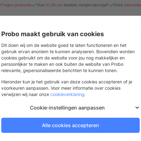
m²
eigen productie
Voor
21.30 uur
besteld, morgen bezorgd*
Extra
voordele
Probo maakt gebruik van cookies
e
Beurs & evenement
Interieur
Stickers & drukwerk
Mate
Dit doen wij om de website goed te laten functioneren en het
gebruik ervan anoniem te kunnen analyseren. Bovendien worden
cookies gebruikt om de website voor jou nog makkelijker en
persoonlijker te maken en ook buiten de website van Probo
ProVlies mat
relevante, gepersonaliseerde berichten te kunnen tonen.
FSC gecertificeerd vliesbehang met e
Hieronder kun je het gebruik van deze cookies accepteren of je
voorkeuren aanpassen. Voor meer informatie over cookies
De volgende dag bezorgd
verwijzen wij naar onze
cookieverklaring
.
Bestel op werkdagen voor
11.
Cookie-instellingen aanpassen
Alle cookies accepteren
Log in of vraag een gra
Om te bestellen en je prijzen te be