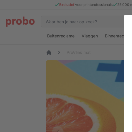
Exclusief
voor printprofessionals
25.000 
Buitenreclame
Vlaggen
Binnenreclam
ProVlies mat