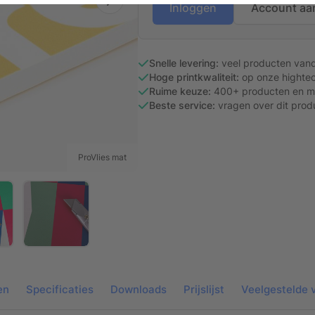
Inloggen
Account aa
Snelle levering:
veel producten van
Hoge printkwaliteit:
op onze hightec
Ruime keuze:
400+ producten en ma
Beste service:
vragen over dit prod
ProVlies mat
en
Specificaties
Downloads
Prijslijst
Veelgestelde 