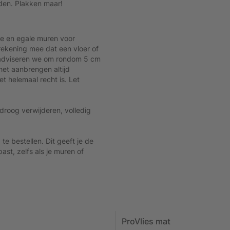
den. Plakken maar!
e en egale muren voor
rekening mee dat een vloer of
m adviseren we om rondom 5 cm
 het aanbrengen altijd
t helemaal recht is. Let
droog verwijderen, volledig
 bestellen. Dit geeft je de
ast, zelfs als je muren of
ProVlies mat