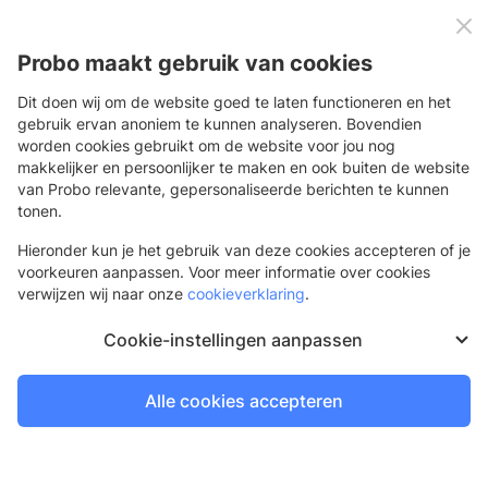
0
Menu
Probo maakt gebruik van cookies
Dit doen wij om de website goed te laten functioneren en het
gebruik ervan anoniem te kunnen analyseren. Bovendien
Interieur
Exterieur
worden cookies gebruikt om de website voor jou nog
makkelijker en persoonlijker te maken en ook buiten de website
Exterieur
van Probo relevante, gepersonaliseerde berichten te kunnen
Bekijk ons brede assortiment exterieur producten en bestel
tonen.
eenvoudig online. Profiteer van een hoge kwaliteit print van
Hieronder kun je het gebruik van deze cookies accepteren of je
onze high tech machines van Durst, een scherpe prijs en de
voorkeuren aanpassen. Voor meer informatie over cookies
snelste levering. Exclusief te bestellen voor jou als
verwijzen wij naar onze
cookieverklaring
.
printprofessional!
Cookie-instellingen aanpassen
Outdoor vloermat
Voorzien van een anti-sliplaag
Alle cookies accepteren
15 werkdagen
Bestel voor 16.30 uur