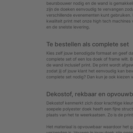
beursbouwer nodig en de wand is gemakkeli
zijn de doeken eenvoudig te vervangen zoda
verschillende evenementen kunt gebruiken. 
kwaliteit print met onze high tech machines 
en de snelste levering.
Te bestellen als complete set
Kies zelf jouw benodigde formaat en geef da
complete set of een los doek of frame wilt. 
de wand inclusief print. De print wordt afg
zodat jij of jouw klant het eenvoudig kan be
complete set nodig? Dan kun je ook kiezen vo
Dekostof, rekbaar en opvouw
Dekostof kenmerkt zich door krachtige kleure
soepele polyester doek heeft een fijne struct
plaats van het te weerkaatsen. Zo is de print 
Het materiaal is opvouwbaar waardoor het ge
verzenden is. Vouwen in jouw doek zijn geen