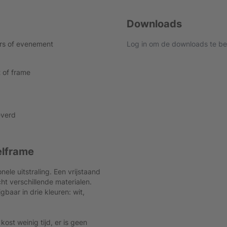
Downloads
urs of evenement
Log in om de downloads te be
t of frame
everd
elframe
le uitstraling. Een vrijstaand
ht verschillende materialen.
baar in drie kleuren: wit,
st weinig tijd, er is geen