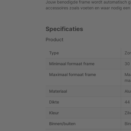
Jouw benodigde frame wordt automatisch g
accessoires zoals voeten en waar nodig een s
Specificaties
Product
Type
Zon
Minimaal formaat frame
30
Maximaal formaat frame
Maa
ma
Materiaal
Alu
Dikte
44
Kleur
Zil
Binnen/buiten
Bin