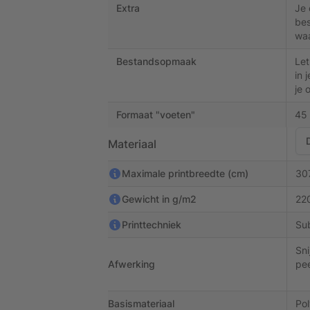
Extra
Je 
bes
waa
Bestandsopmaak
Let
in 
je 
Formaat "voeten"
45 
Materiaal
Maximale printbreedte (cm)
30
Gewicht in g/m2
22
Printtechniek
Sub
Sni
Afwerking
pe
Basismateriaal
Pol