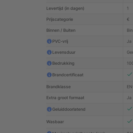
Levertijd (in dagen)
1
Prijscategorie
€
Binnen / Buiten
Bi
PVC-vrij
Ja
Levensduur
Gem
Bedrukking
100
Brandcertificaat
Brandklasse
EN
Extra groot formaat
Ja
Geluiddoorlatend
Wasbaar