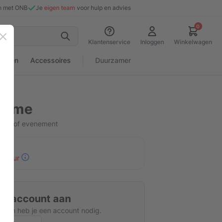
n
met ONB
Je
eigen team
voor hulp en advies
0
Sluiten
Klantenservice
Inloggen
Winkelwagen
rialen
Accessoires
Duurzamer
frame
eurs of evenement
30 uur
tis account aan
kijken heb je een account nodig.