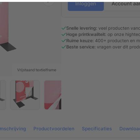
Inloggen
Account aa
Snelle levering:
veel producten van
Hoge printkwaliteit:
op onze hightec
Ruime keuze:
400+ producten en ma
Beste service:
vragen over dit prod
Vrijstaand textielframe
mschrijving
Productvoordelen
Specificaties
Downloa