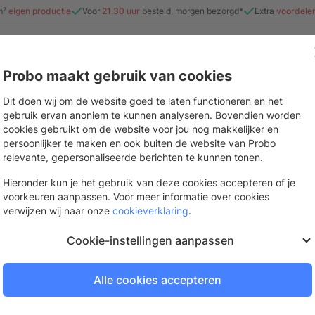
m²
eigen productie
Voor
21.30 uur
besteld, morgen bezorgd*
Extra
voordele
Probo maakt gebruik van cookies
e
Beurs & evenement
Interieur
Stickers & drukwerk
Mate
Dit doen wij om de website goed te laten functioneren en het
gebruik ervan anoniem te kunnen analyseren. Bovendien worden
cookies gebruikt om de website voor jou nog makkelijker en
persoonlijker te maken en ook buiten de website van Probo
Vrijstaand textiel
relevante, gepersonaliseerde berichten te kunnen tonen.
Volledige presentatiewand voor een b
Hieronder kun je het gebruik van deze cookies accepteren of je
voorkeuren aanpassen. Voor meer informatie over cookies
Binnen 3 werkdagen bezorgd
verwijzen wij naar onze
cookieverklaring
.
Bestel op werkdagen voor
21.
Cookie-instellingen aanpassen
Alle cookies accepteren
Log in of vraag een gra
Om te bestellen en je prijzen te be