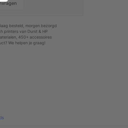
nvragen
daag besteld, morgen bezorgd
h printers van Durst & HP
terialen, 450+ accessoires
uct? We helpen je graag!
Vrijstaand textielframe
ds