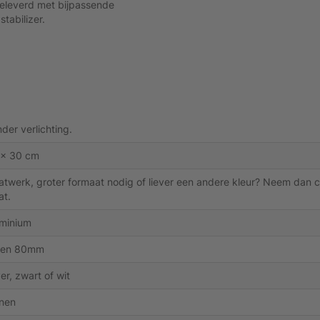
eleverd met bijpassende
tabilizer.
der verlichting.
 x 30 cm
twerk, groter formaat nodig of liever een andere kleur? Neem dan c
at.
minium
 en 80mm
ver, zwart of wit
nen