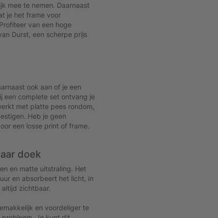
jk mee te nemen. Daarnaast
t je het frame voor
Profiteer van een hoge
van Durst, een scherpe prijs
arnaast ook aan of je een
Bij een complete set ontvang je
ewerkt met platte pees rondom,
vestigen. Heb je geen
or een losse print of frame.
baar doek
n en matte uitstraling. Het
uur en absorbeert het licht, in
altijd zichtbaar.
makkelijk en voordeliger te
 probleem. Je kunt dit