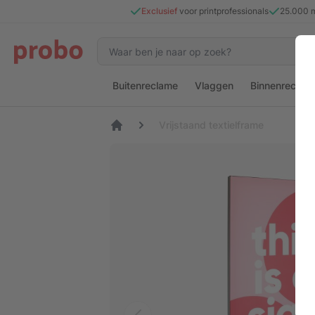
Exclusief
voor printprofessionals
25.000 
Buitenreclame
Vlaggen
Binnenreclam
Vrijstaand textielframe