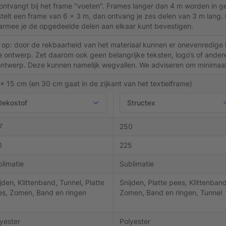
ontvangt bij het frame "voeten". Frames langer dan 4 m worden in gel
telt een frame van 6 x 3 m, dan ontvang je zes delen van 3 m lang. Di
rmee je de opgedeelde delen aan elkaar kunt bevestigen.
 op: door de rekbaarheid van het materiaal kunnen er onevenredige
je ontwerp. Zet daarom ook geen belangrijke teksten, logo’s of ande
ontwerp. Deze kunnen namelijk wegvallen. We adviseren om minimaa
x 15 cm (en 30 cm gaat in de zijkant van het textielframe)
7
250
0
225
limatie
Sublimatie
jden, Klittenband, Tunnel, Platte
Snijden, Platte pees, Klittenband
es, Zomen, Band en ringen
Zomen, Band en ringen, Tunnel
yester
Polyester