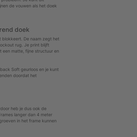
wijnen de vouwen als het doek
erend doek
ht blokkeert. De naam zegt het
ockout rug. Je print blijft
 een matte, fijne structuur en
kback Soft geurloos en je kunt
rzenden doordat het
door heb je dus ook de
 Frames langer dan 4 meter
 groeven in het frame kunnen