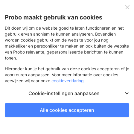
0
Menu
Probo maakt gebruik van cookies
Dit doen wij om de website goed te laten functioneren en het
gebruik ervan anoniem te kunnen analyseren. Bovendien
worden cookies gebruikt om de website voor jou nog
Terug
makkelijker en persoonlijker te maken en ook buiten de website
van Probo relevante, gepersonaliseerde berichten te kunnen
PVC Schuimplaat
tonen.
Voordelig foampaneel voor kortlopende toepassingen
Hieronder kun je het gebruik van deze cookies accepteren of je
voorkeuren aanpassen. Voor meer informatie over cookies
verwijzen wij naar onze
cookieverklaring
.
Nieuw
Cookie-instellingen aanpassen
Alle cookies accepteren