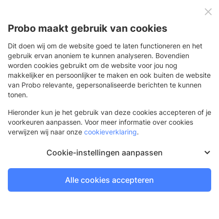
0
Menu
Probo maakt gebruik van cookies
Dit doen wij om de website goed te laten functioneren en het
gebruik ervan anoniem te kunnen analyseren. Bovendien
Accessoires
Paneel
worden cookies gebruikt om de website voor jou nog
makkelijker en persoonlijker te maken en ook buiten de website
Paneel accessoires
van Probo relevante, gepersonaliseerde berichten te kunnen
Ontdek ons assortiment aan handige paneel accessoires en
tonen.
bestel eenvoudig online. Kies uit een ruime keuze, zoals
Hieronder kun je het gebruik van deze cookies accepteren of je
afstandhouders, blind ophangsysteem en panelclips. Profiteer
voorkeuren aanpassen. Voor meer informatie over cookies
van scherpe prijzen en snelle levering. Exclusief voor jou als
verwijzen wij naar onze
cookieverklaring
.
printprofessional!
Cookie-instellingen aanpassen
Afstandhouders voor panelen
Voor het ophangen van een paneel
Alle cookies accepteren
1 dag
Bestel voor 21.30 uur