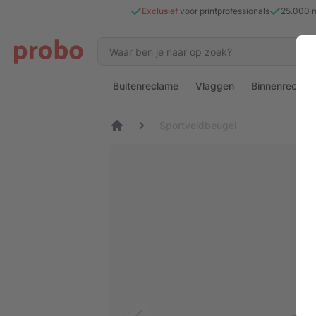
Exclusief
voor printprofessionals
25.000 
Buitenreclame
Vlaggen
Binnenreclam
Sportveldbeugel