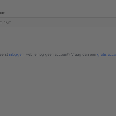
 cm
minium
 eerst
inloggen
. Heb je nog geen account? Vraag dan een
gratis acc