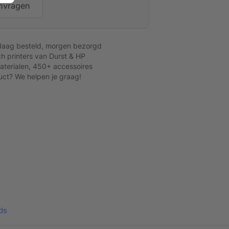
nvragen
daag besteld, morgen bezorgd
h printers van Durst & HP
terialen, 450+ accessoires
uct? We helpen je graag!
2x sportveldbordbeugel 60 cm
ds