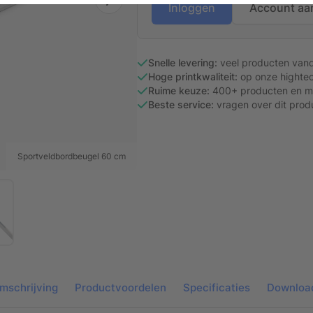
Inloggen
Account aa
Snelle levering:
veel producten van
Hoge printkwaliteit:
op onze hightec
Ruime keuze:
400+ producten en ma
Beste service:
vragen over dit prod
Sportveldbordbeugel 60 cm
mschrijving
Productvoordelen
Specificaties
Downloa