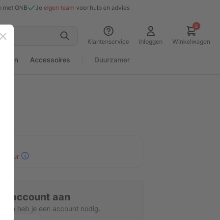
n
met ONB
Je
eigen team
voor hulp en advies
0
Sluiten
Klantenservice
Inloggen
Winkelwagen
rialen
Accessoires
Duurzamer
30 uur
tis account aan
kijken heb je een account nodig.