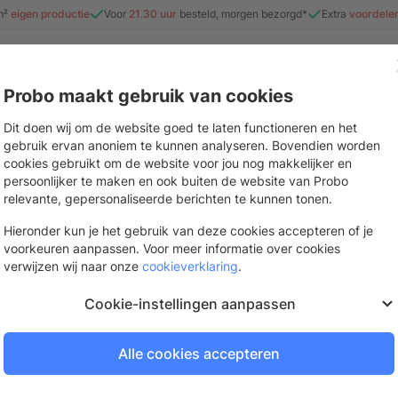
m²
eigen productie
Voor
21.30 uur
besteld, morgen bezorgd*
Extra
voordele
Probo maakt gebruik van cookies
e
Beurs & evenement
Interieur
Stickers & drukwerk
Mate
Dit doen wij om de website goed te laten functioneren en het
gebruik ervan anoniem te kunnen analyseren. Bovendien worden
cookies gebruikt om de website voor jou nog makkelijker en
persoonlijker te maken en ook buiten de website van Probo
Sportveldbeugel
relevante, gepersonaliseerde berichten te kunnen tonen.
Ophangsysteem voor reclameborden
Hieronder kun je het gebruik van deze cookies accepteren of je
voorkeuren aanpassen. Voor meer informatie over cookies
De volgende dag bezorgd
verwijzen wij naar onze
cookieverklaring
.
Bestel op werkdagen voor
21.
Cookie-instellingen aanpassen
Alle cookies accepteren
Log in of vraag een gra
Om te bestellen en je prijzen te be