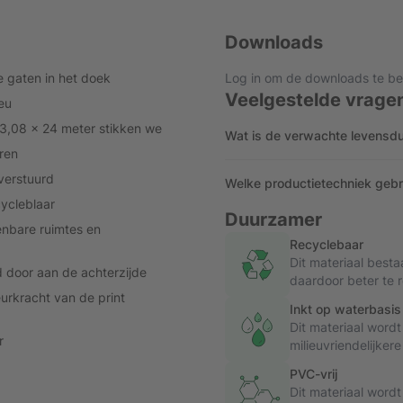
Downloads
e gaten in het doek
Log in om de downloads te be
Veelgestelde vrage
eu
 3,08 x 24 meter stikken we
Wat is de verwachte levensdu
ren
verstuurd
Welke productietechniek gebrui
ycleblaar
Duurzamer
enbare ruimtes en
Recyclebaar
Dit materiaal besta
d door aan de achterzijde
daardoor beter te 
urkracht van de print
Inkt op waterbasis
Dit materiaal word
r
milieuvriendelijker
PVC-vrij
Dit materiaal word