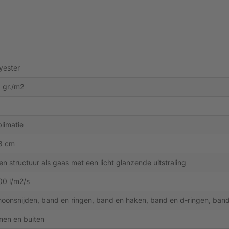
yester
 gr./m2
limatie
8 cm
n structuur als gaas met een licht glanzende uitstraling
0 l/m2/s
oonsnijden, band en ringen, band en haken, band en d-ringen, band 
nen en buiten