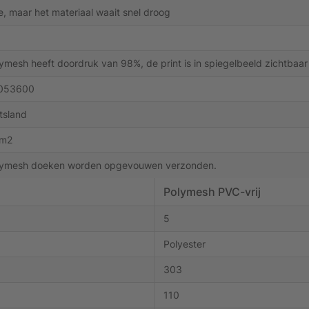
, maar het materiaal waait snel droog
ymesh heeft doordruk van 98%, de print is in spiegelbeeld zichtbaar
053600
tsland
 m2
lymesh doeken worden opgevouwen verzonden.
Polymesh PVC-vrij
5
Polyester
303
110