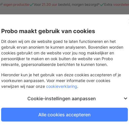
m²
eigen productie
Voor
21.30 uur
besteld, morgen bezorgd*
Extra
voordele
Probo maakt gebruik van cookies
e
Beurs & evenement
Interieur
Stickers & drukwerk
Mate
Dit doen wij om de website goed te laten functioneren en het
gebruik ervan anoniem te kunnen analyseren. Bovendien worden
cookies gebruikt om de website voor jou nog makkelijker en
persoonlijker te maken en ook buiten de website van Probo
Polymesh PVC-vri
relevante, gepersonaliseerde berichten te kunnen tonen.
Bekijk inspiratiebord
PVC-vrij doek van polyester met geper
Hieronder kun je het gebruik van deze cookies accepteren of je
voorkeuren aanpassen. Voor meer informatie over cookies
Binnen 4 werkdagen bezorgd
verwijzen wij naar onze
cookieverklaring
.
Bestel op werkdagen voor
21.
Cookie-instellingen aanpassen
Mogelijk in 2 tot 3 werkdage
Stel samen voor beschikbaarh
Alle cookies accepteren