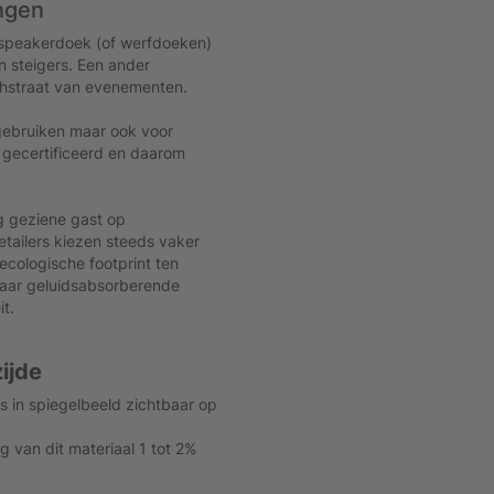
ngen
s speakerdoek (of werfdoeken)
n steigers. Een ander
ishstraat van evenementen.
 gebruiken maar ook voor
 gecertificeerd en daarom
ag geziene gast op
tailers kiezen steeds vaker
ecologische footprint ten
haar geluidsabsorberende
t.
ijde
s in spiegelbeeld zichtbaar op
 van dit materiaal 1 tot 2%