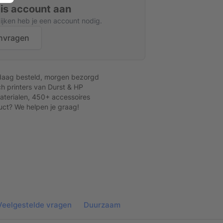
tis account aan
kijken heb je een account nodig.
nvragen
daag besteld, morgen bezorgd
h printers van Durst & HP
terialen, 450+ accessoires
uct? We helpen je graag!
Veelgestelde vragen
Duurzaam