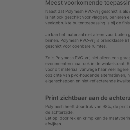
Meest voorkomende toepassi
Naast dat Polymesh PVC-vrij geschikt is al
is het ook geschikt voor vlaggen, banieren e
veelgebruikte buitentoepassing is bij de fin
Je kan het materiaal niet alleen voor buiten
binnen. Polymesh PVC-vrij is brandklasse B1
geschikt voor openbare ruimtes.
Zo is Polymesh PVC-vrij niet alleen een gra
evenementen maar ook in de winkelstraat. Re
voor dit materiaal vanwege haar veel lagere 
opzichte van pvc-houdende alternatieven, 
eigenschappen en niet-reflecterende kwalitei
Print zichtbaar aan de achterz
Polymesh heeft doordruk van 98%, de print i
de achterzijde.
Let op:
door rek en krimp kan de maatvoering
afwijken.