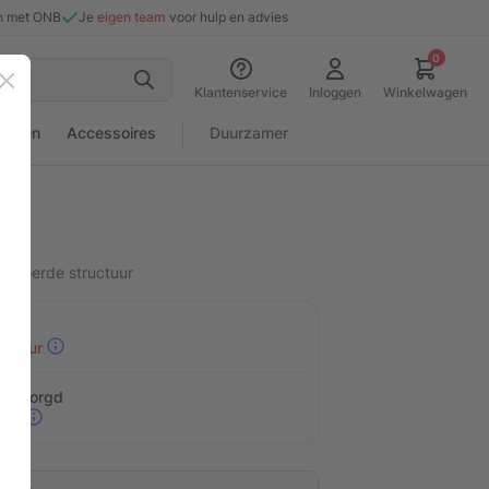
n
met ONB
Je
eigen team
voor hulp en advies
0
Sluiten
Klantenservice
Inloggen
Winkelwagen
rialen
Accessoires
Duurzamer
j
foreerde structuur
30 uur
n bezorgd
eid