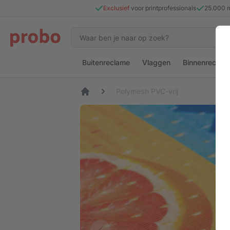
Exclusief
voor printprofessionals
25.000 
Buitenreclame
Vlaggen
Binnenreclam
Polymesh PVC-vrij