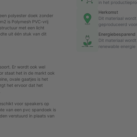
in het productiepro
Herkomst
 een polyester doek zonder
Dit materiaal wor
/m2 is Polymesh PVC-vrij
geproduceerd voord
tructuur met een licht
dte uit één stuk van dit
Energiebesparend
Dit materiaal word
renewable energie o
oort. Er wordt ook wel
r staat het in de markt ook
ne, ovale gaatjes is het
rgt het ervoor dat het
.
geschikt voor speakers op
hte van een pvc spandoek is
en verstuurd in plaats van