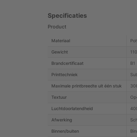
Specificaties
Product
Materiaal
Pol
Gewicht
110
Brandcertificaat
B1
Printtechniek
Sub
Maximale printbreedte uit één stuk
30
Textuur
Ope
Luchtdoorlatendheid
400
Afwerking
Sch
Binnen/buiten
Bin