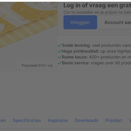
Log in of vraag een gra
Om te bestellen en je prijzen te be
Inloggen
Account aa
Snelle levering:
veel producten van
Hoge printkwaliteit:
op onze hightec
Ruime keuze:
400+ producten en ma
Beste service:
vragen over dit prod
Polymesh PVC-vrij
ten
Specificaties
Inspiratie
Downloads
Prijslijst