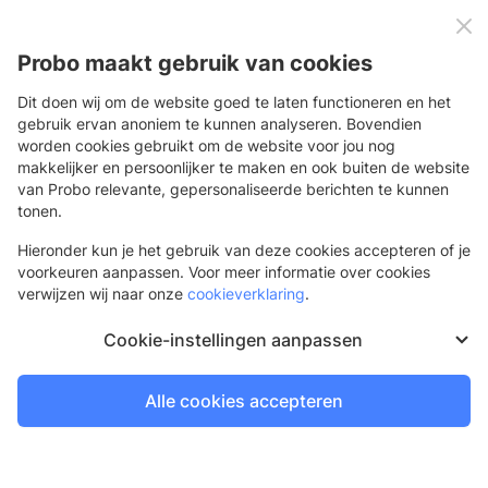
0
Menu
Probo maakt gebruik van cookies
Dit doen wij om de website goed te laten functioneren en het
gebruik ervan anoniem te kunnen analyseren. Bovendien
Materialen
Doek
worden cookies gebruikt om de website voor jou nog
makkelijker en persoonlijker te maken en ook buiten de website
Doek materialen
van Probo relevante, gepersonaliseerde berichten te kunnen
Bekijk ons brede assortiment doek materialen en bestel
tonen.
eenvoudig online. Profiteer van een hoge kwaliteit print van
Hieronder kun je het gebruik van deze cookies accepteren of je
onze high tech machines van Durst, een scherpe prijs en de
voorkeuren aanpassen. Voor meer informatie over cookies
snelste levering. Exclusief te bestellen voor jou als
verwijzen wij naar onze
cookieverklaring
.
printprofessional!
Cookie-instellingen aanpassen
QuaPro Flag
Nieuw
Voordelig polyester doek (110 gr/m²) van jouw huismerk
met een doorschijn van de print tot 94%
Alle cookies accepteren
1 dag
Bestel voor 11.30 uur