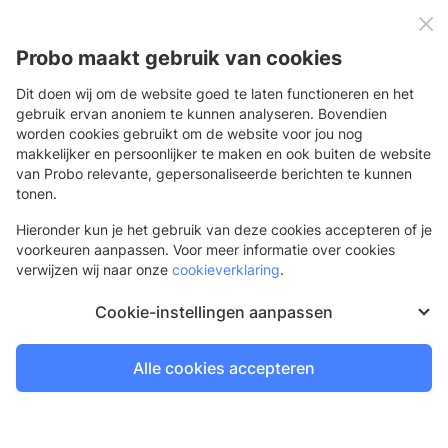
0
Menu
Probo maakt gebruik van cookies
Dit doen wij om de website goed te laten functioneren en het
gebruik ervan anoniem te kunnen analyseren. Bovendien
worden cookies gebruikt om de website voor jou nog
Terug
makkelijker en persoonlijker te maken en ook buiten de website
van Probo relevante, gepersonaliseerde berichten te kunnen
Tesa powerstrips large
tonen.
Dubbelzijdige zelfklevende strip voor montage
Hieronder kun je het gebruik van deze cookies accepteren of je
voorkeuren aanpassen. Voor meer informatie over cookies
verwijzen wij naar onze
cookieverklaring
.
Cookie-instellingen aanpassen
Alle cookies accepteren