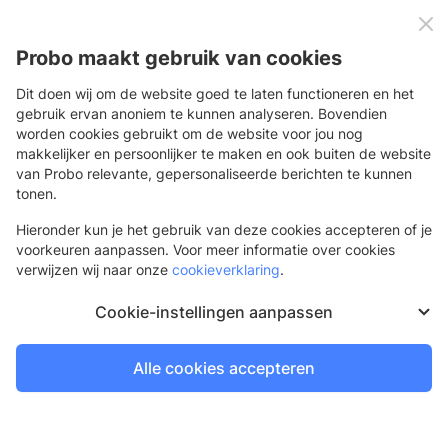
0
Menu
Probo maakt gebruik van cookies
Dit doen wij om de website goed te laten functioneren en het
gebruik ervan anoniem te kunnen analyseren. Bovendien
Interieur
worden cookies gebruikt om de website voor jou nog
makkelijker en persoonlijker te maken en ook buiten de website
Interieur
van Probo relevante, gepersonaliseerde berichten te kunnen
Bekijk ons brede assortiment interieur producten en bestel
tonen.
eenvoudig online. Profiteer van een hoge kwaliteit print van
Hieronder kun je het gebruik van deze cookies accepteren of je
onze high tech machines van Durst, een scherpe prijs en de
voorkeuren aanpassen. Voor meer informatie over cookies
snelste levering. Exclusief te bestellen voor jou als
verwijzen wij naar onze
cookieverklaring
.
printprofessional!
Cookie-instellingen aanpassen
Achterwand
Voor een unieke sfeer in keuken of badkamer
Alle cookies accepteren
4 werkdagen
Bestel voor 21.30 uur