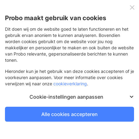
0
Menu
Probo maakt gebruik van cookies
Dit doen wij om de website goed te laten functioneren en het
gebruik ervan anoniem te kunnen analyseren. Bovendien
worden cookies gebruikt om de website voor jou nog
Terug
makkelijker en persoonlijker te maken en ook buiten de website
van Probo relevante, gepersonaliseerde berichten te kunnen
3M™ IJ280 - wit Print Wrap Film
tonen.
Zelfklevende folie voor carwrap en andere vervormbare
Hieronder kun je het gebruik van deze cookies accepteren of je
toepassingen
voorkeuren aanpassen. Voor meer informatie over cookies
verwijzen wij naar onze
cookieverklaring
.
Cookie-instellingen aanpassen
Alle cookies accepteren