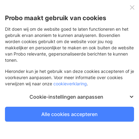
0
Menu
Probo maakt gebruik van cookies
Dit doen wij om de website goed te laten functioneren en het
gebruik ervan anoniem te kunnen analyseren. Bovendien
worden cookies gebruikt om de website voor jou nog
"Cookies" are little pieces of data we send when you visit our
makkelijker en persoonlijker te maken en ook buiten de website
store. Cookies help us get to know you better and personalize
van Probo relevante, gepersonaliseerde berichten te kunnen
your experience. Plus they help protect you and other shoppers
tonen.
from fraud.
Hieronder kun je het gebruik van deze cookies accepteren of je
Set your browser to accept cookies so you can buy items, save
voorkeuren aanpassen. Voor meer informatie over cookies
items, and receive customized recommendations. Here’s how:
verwijzen wij naar onze
cookieverklaring
.
Google Chrome
Cookie-instellingen aanpassen
Internet Explorer
Safari
Alle cookies accepteren
Mozilla/Firefox