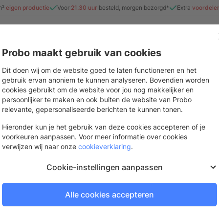
m²
eigen productie
Voor
21.30 uur
besteld, morgen bezorgd*
Extra
voordele
Probo maakt gebruik van cookies
e
Beurs & evenement
Interieur
Stickers & drukwerk
Mate
Dit doen wij om de website goed te laten functioneren en het
gebruik ervan anoniem te kunnen analyseren. Bovendien worden
cookies gebruikt om de website voor jou nog makkelijker en
persoonlijker te maken en ook buiten de website van Probo
en? Kan gebeuren, we regelen graag een nieuwe voor je. Vul hier je e
relevante, gepersonaliseerde berichten te kunnen tonen.
gestuurd.
Hieronder kun je het gebruik van deze cookies accepteren of je
voorkeuren aanpassen. Voor meer informatie over cookies
verwijzen wij naar onze
cookieverklaring
.
Cookie-instellingen aanpassen
Alle cookies accepteren