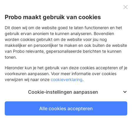
0
Menu
Probo maakt gebruik van cookies
Dit doen wij om de website goed te laten functioneren en het
gebruik ervan anoniem te kunnen analyseren. Bovendien
worden cookies gebruikt om de website voor jou nog
Vraag hier een offerte op maat aan. Bijvoorbeeld als je een
makkelijker en persoonlijker te maken en ook buiten de website
afwijkend formaat of wens hebt. Of een groot volume. Of als je
van Probo relevante, gepersonaliseerde berichten te kunnen
simpelweg niet hebt gevonden wat je zocht. Wij nemen daarna
tonen.
snel contact met je op.
Hieronder kun je het gebruik van deze cookies accepteren of je
[formulier]
voorkeuren aanpassen. Voor meer informatie over cookies
verwijzen wij naar onze
cookieverklaring
.
Cookie-instellingen aanpassen
Klantenservice
Alle cookies accepteren
Aanvragen