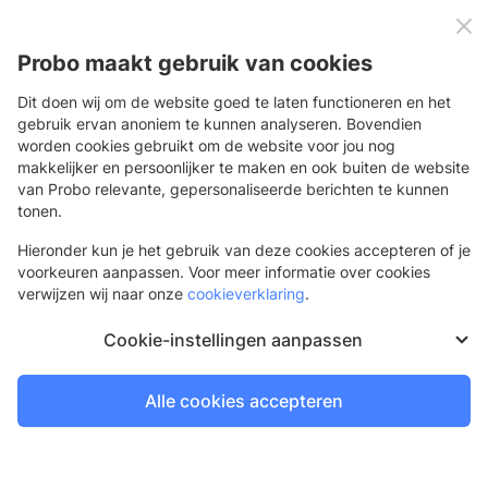
0
Menu
Probo maakt gebruik van cookies
Dit doen wij om de website goed te laten functioneren en het
gebruik ervan anoniem te kunnen analyseren. Bovendien
worden cookies gebruikt om de website voor jou nog
Terug
makkelijker en persoonlijker te maken en ook buiten de website
van Probo relevante, gepersonaliseerde berichten te kunnen
Fotoachtergronden - Banner 510 - Blanco
tonen.
Hieronder kun je het gebruik van deze cookies accepteren of je
voorkeuren aanpassen. Voor meer informatie over cookies
verwijzen wij naar onze
cookieverklaring
.
Dit product is tijdelijk niet beschikbaar.
Cookie-instellingen aanpassen
Log in of vraag een gratis account aan
Alle cookies accepteren
Om te bestellen en je prijzen te bekijken heb je een
account nodig.
Inloggen
Account aanvragen