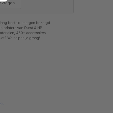
nvragen
daag besteld, morgen bezorgd
h printers van Durst & HP
terialen, 450+ accessoires
uct? We helpen je graag!
ds