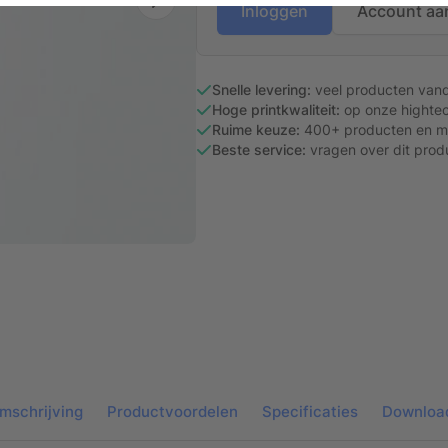
Inloggen
Account aa
Snelle levering:
veel producten van
Hoge printkwaliteit:
op onze hightec
Ruime keuze:
400+ producten en ma
Beste service:
vragen over dit prod
mschrijving
Productvoordelen
Specificaties
Downloa