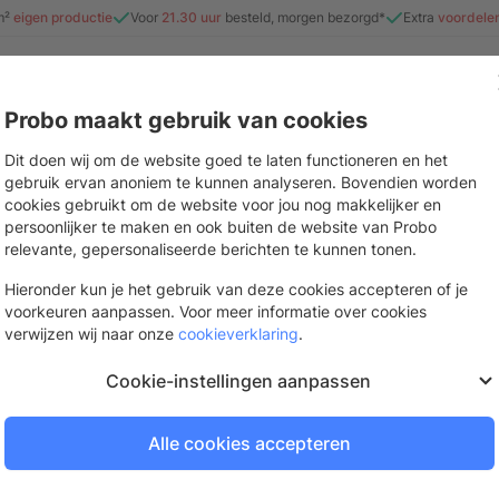
m²
eigen productie
Voor
21.30 uur
besteld, morgen bezorgd*
Extra
voordele
Probo maakt gebruik van cookies
e
Beurs & evenement
Interieur
Stickers & drukwerk
Mate
Dit doen wij om de website goed te laten functioneren en het
gebruik ervan anoniem te kunnen analyseren. Bovendien worden
maten
cookies gebruikt om de website voor jou nog makkelijker en
persoonlijker te maken en ook buiten de website van Probo
Blind ophangsyst
relevante, gepersonaliseerde berichten te kunnen tonen.
Voor het bevestigen van grote panele
Hieronder kun je het gebruik van deze cookies accepteren of je
voorkeuren aanpassen. Voor meer informatie over cookies
Binnen 3 werkdagen bezorgd
verwijzen wij naar onze
cookieverklaring
.
Bestel op werkdagen voor
21.
Cookie-instellingen aanpassen
Alle cookies accepteren
Log in of vraag een gra
Om te bestellen en je prijzen te be