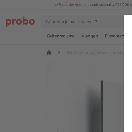
Exclusief
voor printprofessionals
25.000 
Buitenreclame
Vlaggen
Binnenreclam
Blind ophangsysteem - vaste for