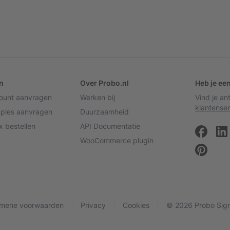
n
Over Probo.nl
Heb je ee
count aanvragen
Werken bij
Vind je a
klantenser
mples aanvragen
Duurzaamheid
 bestellen
API Documentatie
WooCommerce plugin
mene voorwaarden
Privacy
Cookies
© 2026 Probo Sign