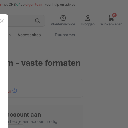
n
met ONB
Je
eigen team
voor hulp en advies
0
Sluiten
Klantenservice
Inloggen
Winkelwagen
rialen
Accessoires
Duurzamer
eem - vaste formaten
n
30 uur
tis account aan
kijken heb je een account nodig.