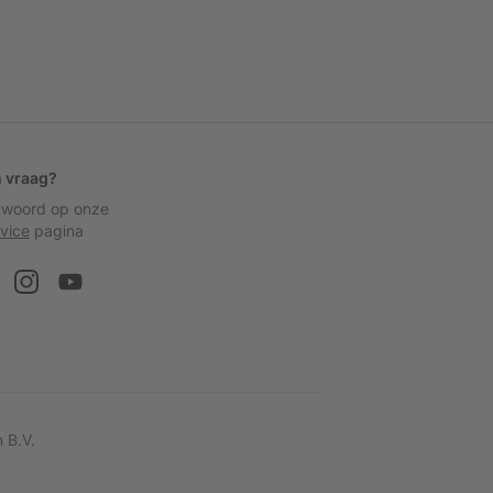
n vraag?
ntwoord op onze
vice
pagina
 B.V.