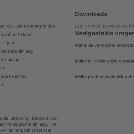
Downloads
ingen op vlakke ondergronden
Log in om de downloads te be
Veelgestelde vrage
n achter te laten
e 1 jaar
Wat is de verwachte levensdu
ijderbare lijmlaag
 kreukvrij
Indien mijn folie wordt opgede
eu
nbare ruimtes
Welke productietechniek gebrui
nen
tiel uitstraling, bedoeld voor
met transparante lijmlaag. Het
kvrij en herpositioneerbaar