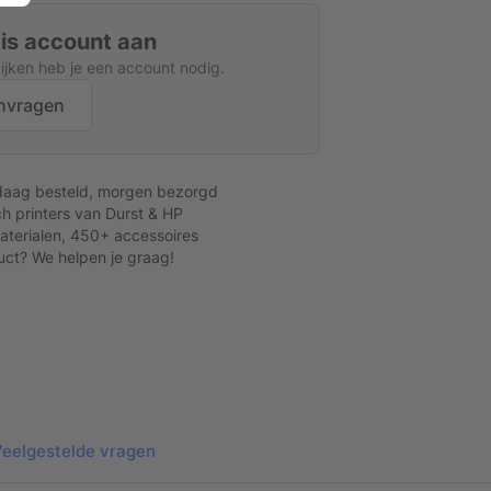
tis account aan
kijken heb je een account nodig.
nvragen
daag besteld, morgen bezorgd
h printers van Durst & HP
terialen, 450+ accessoires
Toepassing Gekkotex
uct? We helpen je graag!
eelgestelde vragen