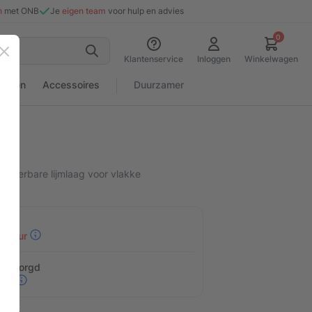
n
met ONB
Je
eigen team
voor hulp en advies
0
Sluiten
Klantenservice
Inloggen
Winkelwagen
rialen
Accessoires
Duurzamer
rwijderbare lijmlaag voor vlakke
30 uur
n bezorgd
eid