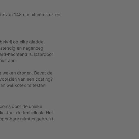
te van 148 cm uit één stuk en
belvrij op elke gladde
estendig en nagenoeg
 hard-hechtend is. Daardoor
niet aan.
e weken drogen. Bevat de
 voorzien van een coating?
an Gekkotex te testen.
rooms door de unieke
olie door de textiellook. Het
 openbare ruimtes gebruikt