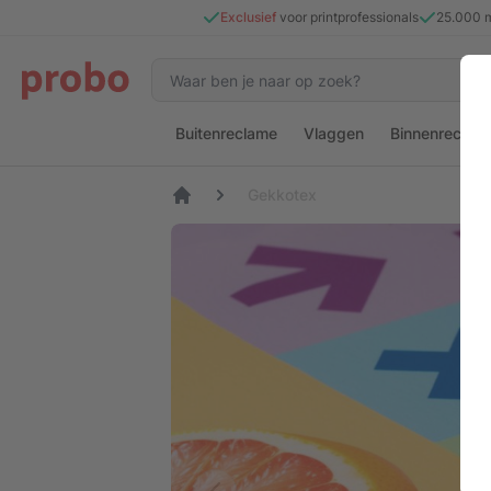
Exclusief
voor printprofessionals
25.000 
Buitenreclame
Vlaggen
Binnenreclam
Gekkotex