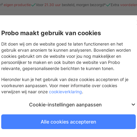
m²
eigen productie
Voor
21.30 uur
besteld, morgen bezorgd*
Extra
voordele
Probo maakt gebruik van cookies
e
Beurs & evenement
Interieur
Stickers & drukwerk
Mate
Dit doen wij om de website goed te laten functioneren en het
gebruik ervan anoniem te kunnen analyseren. Bovendien worden
cookies gebruikt om de website voor jou nog makkelijker en
persoonlijker te maken en ook buiten de website van Probo
Gekkotex
relevante, gepersonaliseerde berichten te kunnen tonen.
Witte folie met matte textiellook en ve
Hieronder kun je het gebruik van deze cookies accepteren of je
ondergronden
voorkeuren aanpassen. Voor meer informatie over cookies
verwijzen wij naar onze
cookieverklaring
.
Binnen 4 werkdagen bezorgd
Bestel op werkdagen voor
21.
Cookie-instellingen aanpassen
Mogelijk in 2 tot 3 werkdage
Alle cookies accepteren
Stel samen voor beschikbaarh