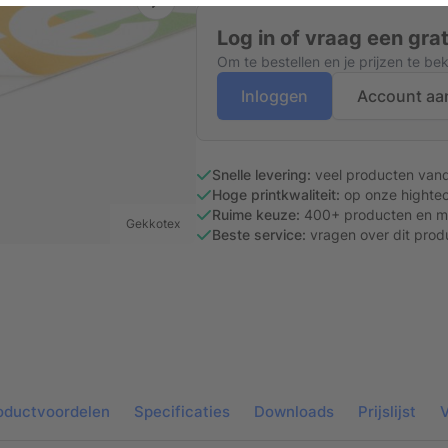
Log in of vraag een gra
Om te bestellen en je prijzen te be
Inloggen
Account aa
Snelle levering:
veel producten van
Hoge printkwaliteit:
op onze hightec
Ruime keuze:
400+ producten en ma
Gekkotex
Beste service:
vragen over dit prod
oductvoordelen
Specificaties
Downloads
Prijslijst
V