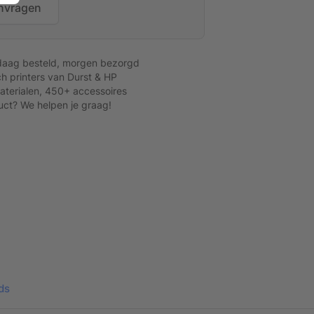
nvragen
daag besteld, morgen bezorgd
h printers van Durst & HP
terialen, 450+ accessoires
uct? We helpen je graag!
ds