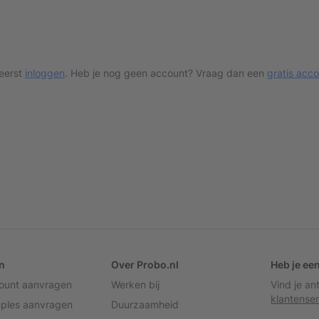
 eerst
inloggen
. Heb je nog geen account? Vraag dan een
gratis acc
n
Over Probo.nl
Heb je ee
count aanvragen
Werken bij
Vind je a
klantenser
mples aanvragen
Duurzaamheid