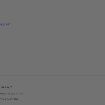
ount
aan.
n vraag?
ntwoord op onze
vice
pagina