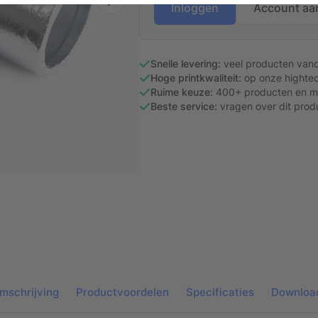
Inloggen
Account aa
Snelle levering:
veel producten van
Hoge printkwaliteit:
op onze hightec
Ruime keuze:
400+ producten en ma
Beste service:
vragen over dit prod
mschrijving
Productvoordelen
Specificaties
Downloa