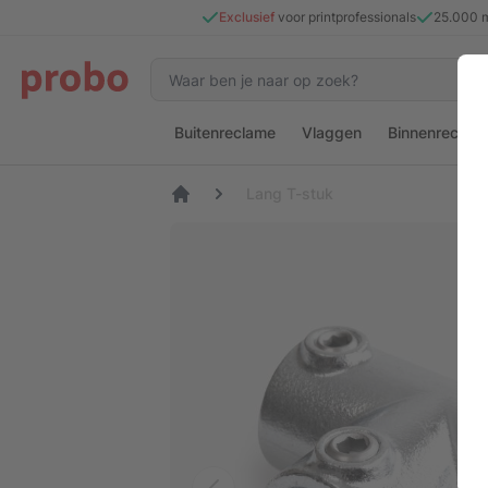
Exclusief
voor printprofessionals
25.000 
Buitenreclame
Vlaggen
Binnenreclam
Lang T-stuk