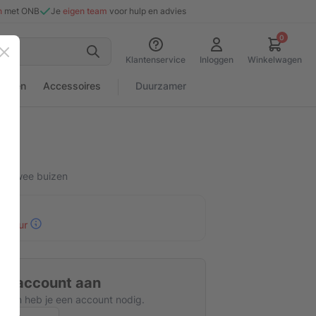
n
met ONB
Je
eigen team
voor hulp en advies
0
Sluiten
Klantenservice
Inloggen
Winkelwagen
rialen
Accessoires
Duurzamer
en twee buizen
30 uur
tis account aan
kijken heb je een account nodig.