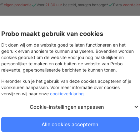
m²
eigen productie
Voor
21.30 uur
besteld, morgen bezorgd*
Extra
voordele
Probo maakt gebruik van cookies
e
Beurs & evenement
Interieur
Stickers & drukwerk
Mate
Dit doen wij om de website goed te laten functioneren en het
gebruik ervan anoniem te kunnen analyseren. Bovendien worden
cookies gebruikt om de website voor jou nog makkelijker en
persoonlijker te maken en ook buiten de website van Probo
Lang T-stuk
relevante, gepersonaliseerde berichten te kunnen tonen.
Zorgt voor een haakse koppeling tuss
Hieronder kun je het gebruik van deze cookies accepteren of je
voorkeuren aanpassen. Voor meer informatie over cookies
Binnen 2 werkdagen bezorgd
verwijzen wij naar onze
cookieverklaring
.
Bestel op werkdagen voor
21.
Cookie-instellingen aanpassen
Alle cookies accepteren
Log in of vraag een gra
Om te bestellen en je prijzen te be