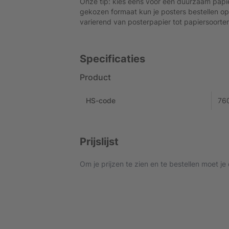
Onze tip: kies eens voor een duurzaam papie
gekozen formaat kun je posters bestellen op
varierend van posterpapier tot papiersoorten
Specificaties
Product
HS-code
76
Prijslijst
Om je prijzen te zien en te bestellen moet je