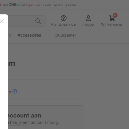
n
met ONB
Je
eigen team
voor hulp en advies
0
Sluiten
Klantenservice
Inloggen
Winkelwagen
rialen
Accessoires
Duurzamer
0 cm
30 uur
tis account aan
kijken heb je een account nodig.