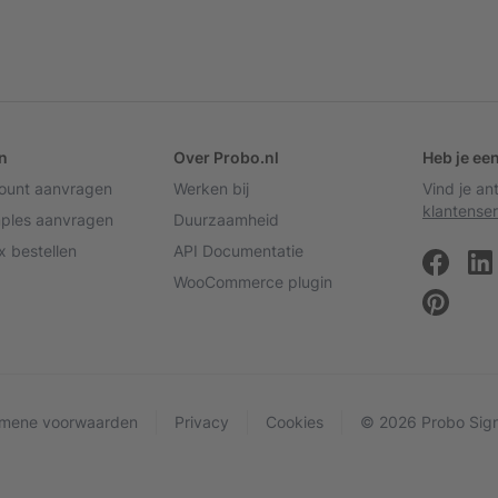
n
Over Probo.nl
Heb je ee
count aanvragen
Werken bij
Vind je a
klantenser
mples aanvragen
Duurzaamheid
 bestellen
API Documentatie
WooCommerce plugin
mene voorwaarden
Privacy
Cookies
© 2026 Probo Sign