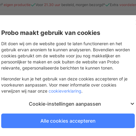
m²
eigen productie
Voor
21.30 uur
besteld, morgen bezorgd*
Extra
voordele
Probo maakt gebruik van cookies
e
Beurs & evenement
Interieur
Stickers & drukwerk
Mate
Dit doen wij om de website goed te laten functioneren en het
gebruik ervan anoniem te kunnen analyseren. Bovendien worden
cookies gebruikt om de website voor jou nog makkelijker en
persoonlijker te maken en ook buiten de website van Probo
Posterlijst 40 x 4
relevante, gepersonaliseerde berichten te kunnen tonen.
Voor je favoriete foto's en posters
Hieronder kun je het gebruik van deze cookies accepteren of je
voorkeuren aanpassen. Voor meer informatie over cookies
De volgende dag bezorgd
verwijzen wij naar onze
cookieverklaring
.
Bestel op werkdagen voor
21.
Cookie-instellingen aanpassen
Alle cookies accepteren
Log in of vraag een gra
Om te bestellen en je prijzen te be