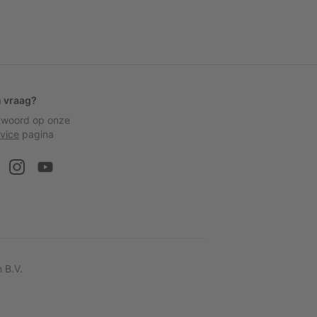
n vraag?
ntwoord op onze
vice
pagina
 B.V.