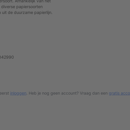
rsoort. Afhankelijk van het
 diverse papiersoorten
 uit de duurzame papierlijn.
042990
 eerst
inloggen
. Heb je nog geen account? Vraag dan een
gratis acc