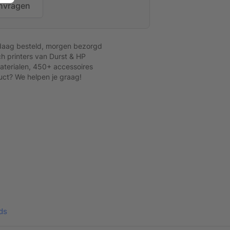
nvragen
daag besteld, morgen bezorgd
h printers van Durst & HP
terialen, 450+ accessoires
uct? We helpen je graag!
Posterlijst
ds