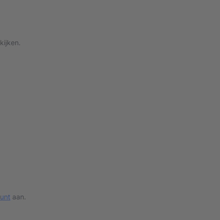
kijken.
ount
aan.