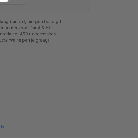
daag besteld, morgen bezorgd
h printers van Durst & HP
terialen, 450+ accessoires
uct? We helpen je graag!
ds