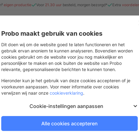
m²
eigen productie
Voor
21.30 uur
besteld, morgen bezorgd*
Extra
voordele
Probo maakt gebruik van cookies
e
Beurs & evenement
Interieur
Stickers & drukwerk
Mate
Dit doen wij om de website goed te laten functioneren en het
gebruik ervan anoniem te kunnen analyseren. Bovendien worden
cookies gebruikt om de website voor jou nog makkelijker en
persoonlijker te maken en ook buiten de website van Probo
Test Product Koen
relevante, gepersonaliseerde berichten te kunnen tonen.
Hieronder kun je het gebruik van deze cookies accepteren of je
De volgende dag bezorgd
voorkeuren aanpassen. Voor meer informatie over cookies
Bestel op werkdagen voor
21.
verwijzen wij naar onze
cookieverklaring
.
Cookie-instellingen aanpassen
Log in of vraag een gra
Alle cookies accepteren
Om te bestellen en je prijzen te be
Inloggen
Account aa