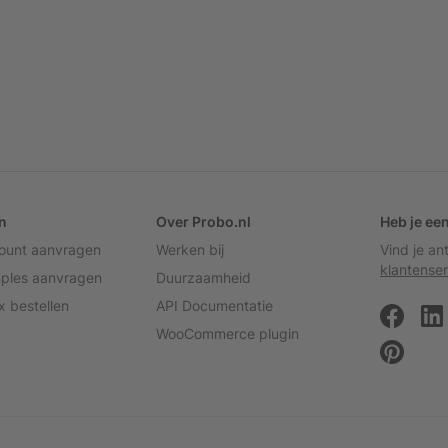
n
Over Probo.nl
Heb je ee
count aanvragen
Werken bij
Vind je a
klantenser
mples aanvragen
Duurzaamheid
 bestellen
API Documentatie
WooCommerce plugin