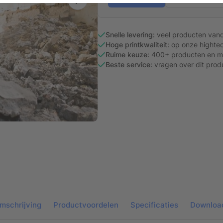
Snelle levering:
veel producten van
Hoge printkwaliteit:
op onze hightec
Ruime keuze:
400+ producten en ma
Beste service:
vragen over dit prod
mschrijving
Productvoordelen
Specificaties
Downloa