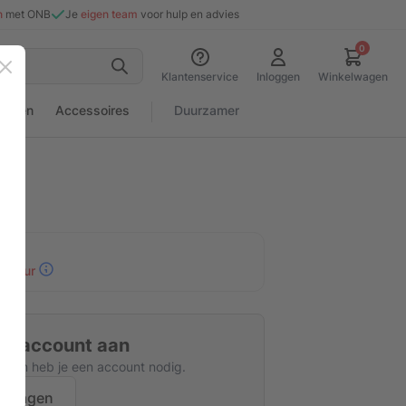
n
met ONB
Je
eigen team
voor hulp en advies
0
Sluiten
Klantenservice
Inloggen
Winkelwagen
rialen
Accessoires
Duurzamer
30 uur
tis account aan
kijken heb je een account nodig.
nvragen