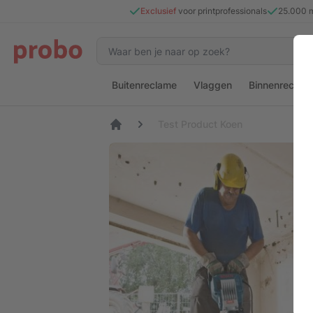
Exclusief
voor printprofessionals
25.000 
Buitenreclame
Vlaggen
Binnenreclam
Test Product Koen