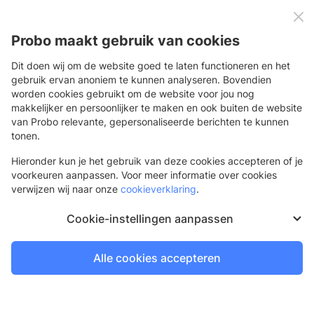
0
Menu
Probo maakt gebruik van cookies
Dit doen wij om de website goed te laten functioneren en het
gebruik ervan anoniem te kunnen analyseren. Bovendien
worden cookies gebruikt om de website voor jou nog
Terug
makkelijker en persoonlijker te maken en ook buiten de website
van Probo relevante, gepersonaliseerde berichten te kunnen
Verkiezingsbord
tonen.
Val op, overtuig kiezers en sleep stemmen binnen
Hieronder kun je het gebruik van deze cookies accepteren of je
voorkeuren aanpassen. Voor meer informatie over cookies
verwijzen wij naar onze
cookieverklaring
.
Cookie-instellingen aanpassen
Alle cookies accepteren