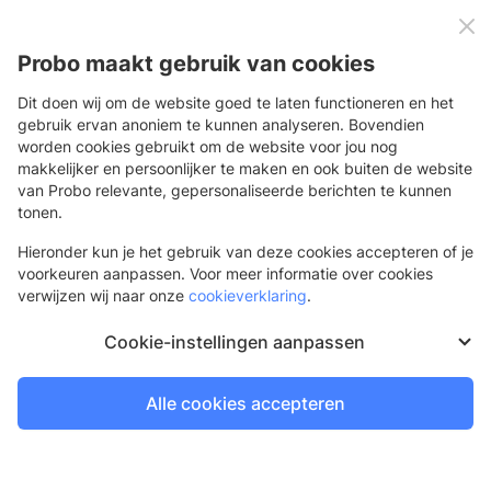
0
Menu
Probo maakt gebruik van cookies
Dit doen wij om de website goed te laten functioneren en het
gebruik ervan anoniem te kunnen analyseren. Bovendien
worden cookies gebruikt om de website voor jou nog
Terug
makkelijker en persoonlijker te maken en ook buiten de website
van Probo relevante, gepersonaliseerde berichten te kunnen
Banierhouder verloopstuk 70 mm
tonen.
Voor vlaggenmasten met een diameter van 70 mm
Hieronder kun je het gebruik van deze cookies accepteren of je
voorkeuren aanpassen. Voor meer informatie over cookies
verwijzen wij naar onze
cookieverklaring
.
Cookie-instellingen aanpassen
Alle cookies accepteren