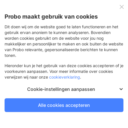
0
Menu
Probo maakt gebruik van cookies
Dit doen wij om de website goed te laten functioneren en het
gebruik ervan anoniem te kunnen analyseren. Bovendien
worden cookies gebruikt om de website voor jou nog
Versie 1.1 (24 mei 2018)
makkelijker en persoonlijker te maken en ook buiten de website
Probo verwerkt persoonsgegevens voor en in opdracht van de
van Probo relevante, gepersonaliseerde berichten te kunnen
klant. Probo en de klant zijn daarom verplicht volgens de
tonen.
Algemene Verordening Gegevensbescherming (AVG) om een
Hieronder kun je het gebruik van deze cookies accepteren of je
Verwerkersovereenkomst te sluiten. Omdat Probo een
voorkeuren aanpassen. Voor meer informatie over cookies
standaard online applicatie met de daarbij behorende
verwijzen wij naar onze
cookieverklaring
.
standaard dienstverlening (het produceren van
reclamematerialen, drukwerk en gepersonaliseerde
Cookie-instellingen aanpassen
fotoproducten) levert, heeft Probo de
verwerkingsovereenkomst opgenomen in de Algemene
Voorwaarden. Probo is hierin de 'verwerker' en de klant de
Alle cookies accepteren
'verwerkingsverantwoordelijke'. Probo en de klant verplichten
zich over en weer om de AVG na te leven. Voor de definities van
begrippen wordt aangesloten bij de AVG. Probo verwerkt de
persoonsgegevens alleen voor en in opdracht van de klant en