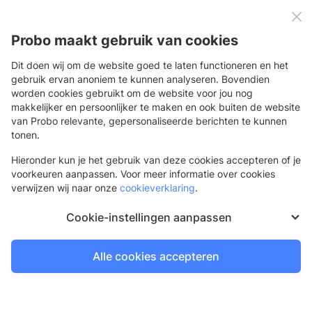
0
Menu
Probo maakt gebruik van cookies
Dit doen wij om de website goed te laten functioneren en het
gebruik ervan anoniem te kunnen analyseren. Bovendien
worden cookies gebruikt om de website voor jou nog
Terug
makkelijker en persoonlijker te maken en ook buiten de website
van Probo relevante, gepersonaliseerde berichten te kunnen
QuaPro folie permanent pvc-vrij
tonen.
PVC-vrije folie voor vlakke toepassingen tot vijf jaar
Hieronder kun je het gebruik van deze cookies accepteren of je
voorkeuren aanpassen. Voor meer informatie over cookies
verwijzen wij naar onze
cookieverklaring
.
upgrade
Cookie-instellingen aanpassen
Alle cookies accepteren