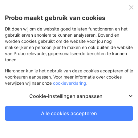
0
Menu
Probo maakt gebruik van cookies
Dit doen wij om de website goed te laten functioneren en het
gebruik ervan anoniem te kunnen analyseren. Bovendien
worden cookies gebruikt om de website voor jou nog
Terug
makkelijker en persoonlijker te maken en ook buiten de website
van Probo relevante, gepersonaliseerde berichten te kunnen
YelloBlade Handle
tonen.
Hieronder kun je het gebruik van deze cookies accepteren of je
voorkeuren aanpassen. Voor meer informatie over cookies
verwijzen wij naar onze
cookieverklaring
.
De volgende dag bezorgd
Cookie-instellingen aanpassen
Bestel op werkdagen voor
21.30 uur
Alle cookies accepteren
Log in of vraag een gratis account aan
Om te bestellen en je prijzen te bekijken heb je een
account nodig.