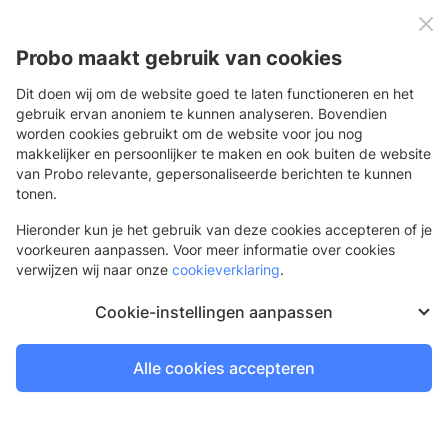
0
Menu
Probo maakt gebruik van cookies
Dit doen wij om de website goed te laten functioneren en het
gebruik ervan anoniem te kunnen analyseren. Bovendien
worden cookies gebruikt om de website voor jou nog
Terug
makkelijker en persoonlijker te maken en ook buiten de website
van Probo relevante, gepersonaliseerde berichten te kunnen
3M™ IJ20-10R - wit - grijze lijm
tonen.
Witte folie met verwijderbare lijmlaag voor vlakke
Hieronder kun je het gebruik van deze cookies accepteren of je
ondergronden
voorkeuren aanpassen. Voor meer informatie over cookies
verwijzen wij naar onze
cookieverklaring
.
Cookie-instellingen aanpassen
Alle cookies accepteren