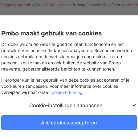
m²
eigen productie
Voor
21.30 uur
besteld, morgen bezorgd*
Extra
voordele
Probo maakt gebruik van cookies
e
Beurs & evenement
Interieur
Stickers & drukwerk
Mate
Dit doen wij om de website goed te laten functioneren en het
gebruik ervan anoniem te kunnen analyseren. Bovendien worden
cookies gebruikt om de website voor jou nog makkelijker en
persoonlijker te maken en ook buiten de website van Probo
relevante, gepersonaliseerde berichten te kunnen tonen.
Hieronder kun je het gebruik van deze cookies accepteren of je
voorkeuren aanpassen. Voor meer informatie over cookies
verwijzen wij naar onze
cookieverklaring
.
Cookie-instellingen aanpassen
Alle cookies accepteren