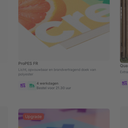
ProPES FR
Qua
Licht, opvouwbaar en brandvertragend doek van
Extr
polyester
4 werkdagen
Bestel voor 21.30 uur
Upgrade