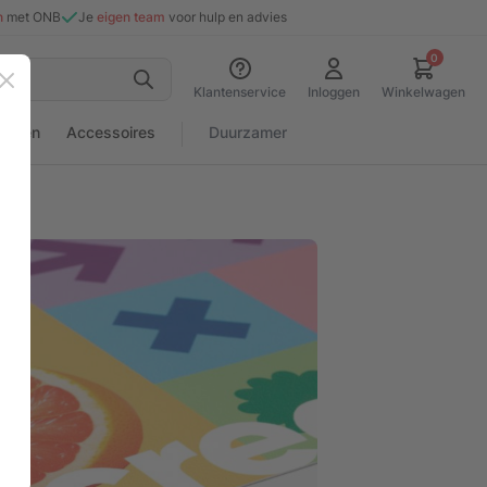
n
met ONB
Je
eigen team
voor hulp en advies
0
Sluiten
Klantenservice
Inloggen
Winkelwagen
rialen
Accessoires
Duurzamer