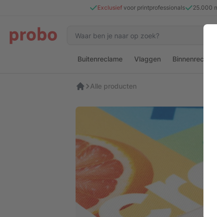
Exclusief
voor printprofessionals
25.000 
Buitenreclame
Vlaggen
Binnenreclam
Alle producten