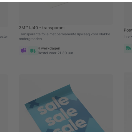
3M™ IJ40 - transparant
Pos
Transparante folie met permanente lijmlaag voor vlakke
ester
In e
ondergronden
4 werkdagen
Bestel voor 21.30 uur