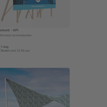
wbord - API
tformaat reclameborden
1 dag
Bestel voor 21.30 uur