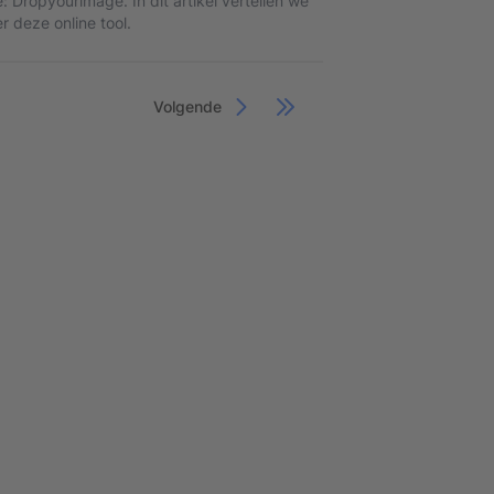
 Dropyourimage. In dit artikel vertellen we
er deze online tool.
Volgende