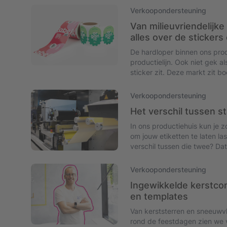
zipperwand en het beursframe. 
Verkoopondersteuning
de juiste kiest voor jouw klant
Van milieuvriendelijke
alles over de stickers
De hardloper binnen ons prod
productielijn. Ook niet gek 
sticker zit. Deze markt zit b
hier alles uit te halen.
Verkoopondersteuning
Het verschil tussen s
In ons productiehuis kun je 
om jouw etiketten te laten la
verschil tussen die twee? Dat l
Verkoopondersteuning
Ingewikkelde kerstcon
en templates
Van kerststerren en sneeuwvl
rond de feestdagen zien we 