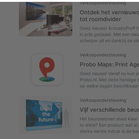
worden onderschat en hoe sli
Verkoopondersteuning
krachtige motor voor meer re
Ontdek het vernieuwd
grootste winst zit vaak niet 
tot roomdivider
organiseren. Ontdek hoe in h
Goed nieuws! AcousticPro® he
in prijs gedaald. Met een ni
scherper uit en dankzij de st
waardoor ook grote formaten we
alleen een oplossing voor sl
Verkoopondersteuning
qua look en kwaliteit flink 
Probo Maps: Print Ag
scherpe lage prijzen, die kan oplo
Acoustic Pro®voordeliger uit
Goed nieuws! Vanaf nu kun j
Probo.nl. Met deze handige t
op welke dagen beschikbaar z
plannen en je klant verrassen
én direct actie ondernemen b
Verkoopondersteuning
Vijf verschillende beu
Het beursseizoen staat klaar 
to shine? Een product wat al
sterke eerste indruk is de be
soorten: de rechte pop-up w