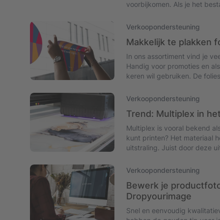
voorbijkomen. Als je het best
natuurlijk geen probleem. Wa
Michel zet het voor je op een r
Verkoopondersteuning
perfecte printproducten.
Makkelijk te plakken f
In ons assortiment vind je ve
Handig voor promoties en als
keren wil gebruiken. De folie
prima zelf kan doen. Handig 
zetten de opties en bijzonder
Verkoopondersteuning
Trend: Multiplex in het
Multiplex is vooral bekend al
kunt printen? Het materiaal h
uitstraling. Juist door deze u
interieur. Hoe je dat precies 
vind je in dit artikel.
Verkoopondersteuning
Bewerk je productfot
Dropyourimage
Snel en eenvoudig kwalitatie