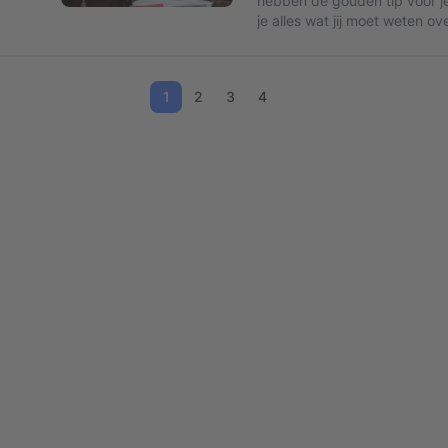
hebben de gouden tip voor je:
je alles wat jij moet weten ov
1
2
3
4