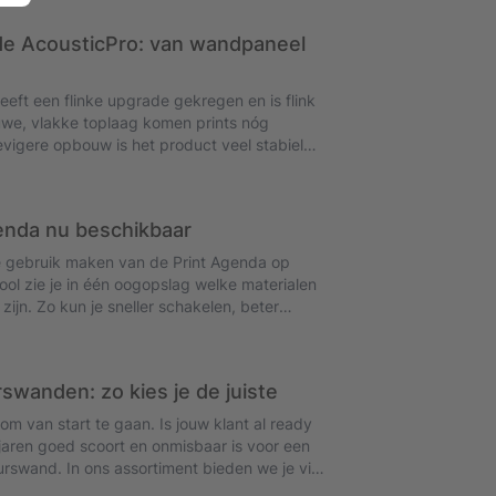
m uitbesteden kan uitgroeien tot een
ndement, flexibiliteit en duurzame groei. De
e AcousticPro: van wandpaneel
in harder werken, maar in slimmer
et volledige whitepaper.
eft een flinke upgrade gekregen en is flink
euwe, vlakke toplaag komen prints nóg
evigere opbouw is het product veel stabieler
er mogelijk zijn. Zo bied jij je klant niet
echte akoestiek, maar ook een product dat
is verbeterd. Met het montagegemak en de
enda nu beschikbaar
pen tot maar liefst 50%, ben je met
 dan bijvoorbeeld met een textielframe.
e gebruik maken van de Print Agenda op
ool zie je in één oogopslag welke materialen
ijn. Zo kun je sneller schakelen, beter
 met strakkere deadlines, snelle leveringen
ij eventuele fouten.
rswanden: zo kies je de juiste
om van start te gaan. Is jouw klant al ready
 jaren goed scoort en onmisbaar is voor een
urswand. In ons assortiment bieden we je vijf
and, gebogen pop-up wand, roll up XXL,