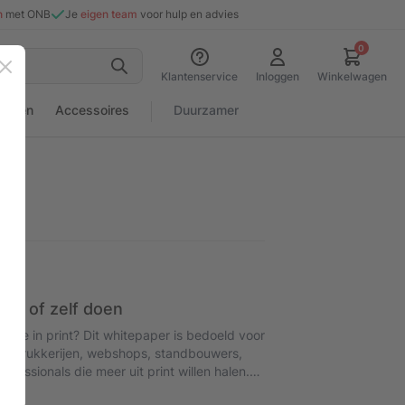
n
met ONB
Je
eigen team
voor hulp en advies
0
Sluiten
Klantenservice
Inloggen
Winkelwagen
rialen
Accessoires
Duurzamer
en of zelf doen
rge in print? Dit whitepaper is bedoeld voor
s, drukkerijen, webshops, standbouwers,
ofessionals die meer uit print willen halen.
nbenut blijft, welke kosten regelmatig