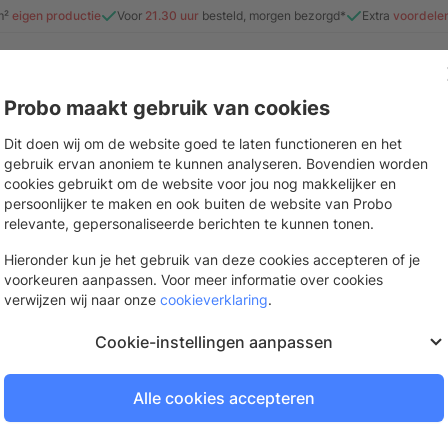
m²
eigen productie
Voor
21.30 uur
besteld, morgen bezorgd*
Extra
voordele
Probo maakt gebruik van cookies
e
Beurs & evenement
Interieur
Stickers & drukwerk
Mate
Dit doen wij om de website goed te laten functioneren en het
gebruik ervan anoniem te kunnen analyseren. Bovendien worden
steuning
cookies gebruikt om de website voor jou nog makkelijker en
persoonlijker te maken en ook buiten de website van Probo
ning
relevante, gepersonaliseerde berichten te kunnen tonen.
Hieronder kun je het gebruik van deze cookies accepteren of je
voorkeuren aanpassen. Voor meer informatie over cookies
verwijzen wij naar onze
cookieverklaring
.
Verkoopondersteuning
Whitepaper: Uitbested
Cookie-instellingen aanpassen
Waar zit vandaag nog écht ma
signmakers, (reclame)bureau
Alle cookies accepteren
interieurbouwers en andere pr
Je ontdekt waar winst vaak o