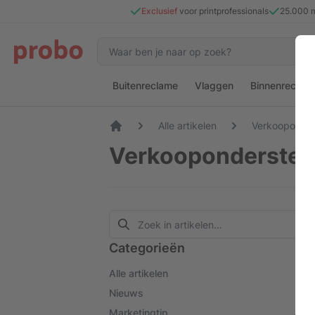
Exclusief
voor printprofessionals
25.000 
Buitenreclame
Vlaggen
Binnenreclam
Alle artikelen
Verkooponder
Verkoopondersteu
Categorieën
Alle artikelen
Nieuws
Marketingtip