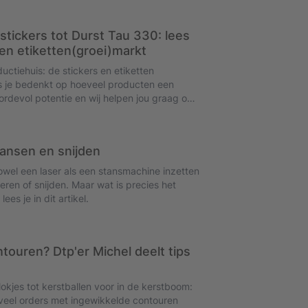
In dit artikel lees je er alles over zodat jij
.
 stickers tot Durst Tau 330: lees
 en etiketten(groei)markt
uctiehuis: de stickers en etiketten
als je bedenkt op hoeveel producten een
oordevol potentie en wij helpen jou graag om
tansen en snijden
zowel een laser als een stansmachine inzetten
seren of snijden. Maar wat is precies het
ees je in dit artikel.
touren? Dtp'er Michel deelt tips
okjes tot kerstballen voor in de kerstboom:
veel orders met ingewikkelde contouren