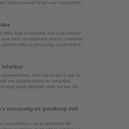
and goed aanlevert is dat voor onze printers
ar je op moet letten? Onze DTP-expert
ij, zodat jij je klanten blij maakt met
olies
el folies waar je makkelijk mee kunt plakken.
 jouw klant verwijderbare stickers meerdere
s plakken zelfs zo eenvoudig, dat je klant dit
voor als je aan dropshipment doet. We
heden graag voor je op een rij.
 interieur
s bouwmateriaal, maar wist je dat er ook op
eeft een karakteristieke en natuurlijke
itstraling voegt Multiplex sfeer toe aan het
kan doen en alle ins en outs van dit materiaal
o's eenvoudig en goedkoop met
ve productfoto’s voor je webshop? Wij